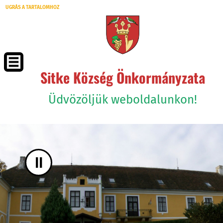
UGRÁS A TARTALOMHOZ
Sitke Község Önkormányzata
Üdvözöljük weboldalunkon!
II