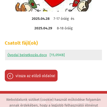
2025.04.28
7-17 óráig és
2025.04.29
8-18 óráig
Csatolt fájl(ok)
Óvodai beiratkozás.docx
[15,05KB]
vissza az előző oldalra!
Weboldalunk sütiket (cookie) használ működése folyamán
Oldal információk
Adatkezelési tájékoztató
annak érdekében, hogy a legjobb felhasználói élményt