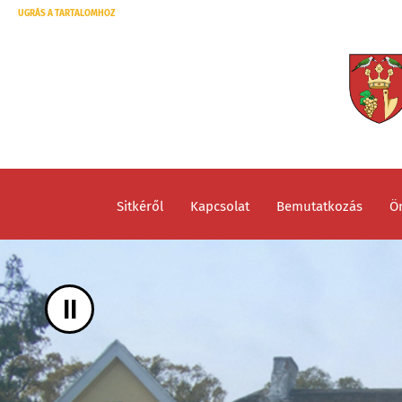
UGRÁS A TARTALOMHOZ
Sitkéről
Kapcsolat
Bemutatkozás
Ö
II