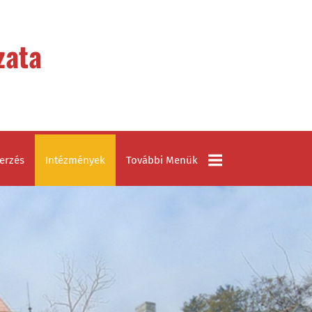
zata
erzés
Intézmények
További Menük
Civil Szervezetek
Látnivalók