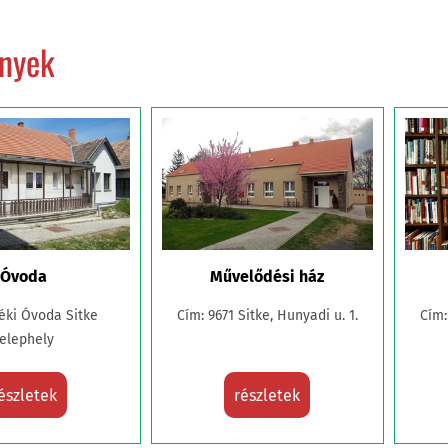
nyek
Óvoda
Művelődési ház
éki Óvoda Sitke
Cím: 9671 Sitke, Hunyadi u. 1.
Cím:
Telephely
észletek
részletek