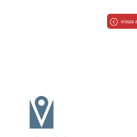
vissza 
útvonaltervezés