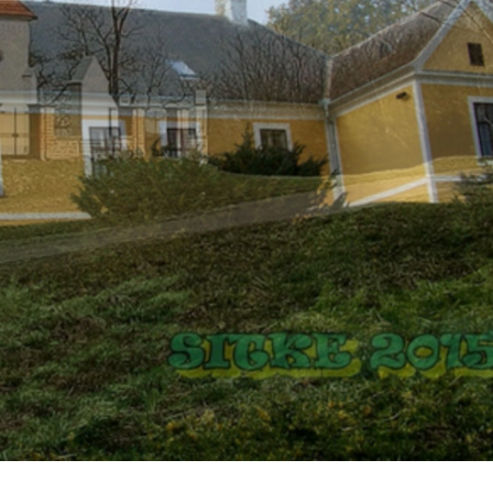
Gasztronómia
Szálláskalauz
Közérdekű Adatok
Önkormányzati
Rendelettár
Letölthető
Anyagok
Önkormányzati