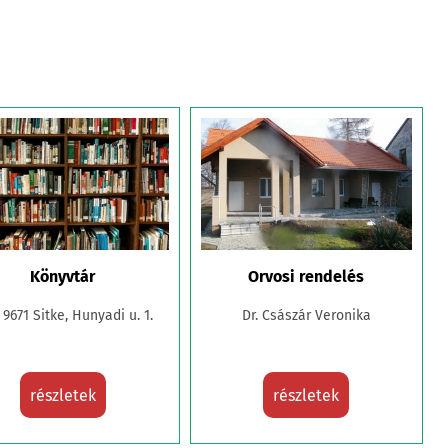
Választás 2019.
Fotók
Kitüntetettek,
Díjazottak
Nyilvántartások
Könyvtár
Orvosi rendelés
 9671 Sitke, Hunyadi u. 1.
Dr. Császár Veronika
Hasznos Linkek
részletek
részletek
Sitkei Hírek