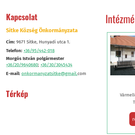
Kapcsolat
Intézmé
Sitke Község Önkormányzata
Cím:
9671 Sitke, Hunyadi utca 1.
Telefon:
+36/95/442-018
Morgós István polgármester
+36/20/9640680
;
+36/30/3045434
E-mail:
onkormanyzatsitke@gmail.
com
Térkép
Vármell
r