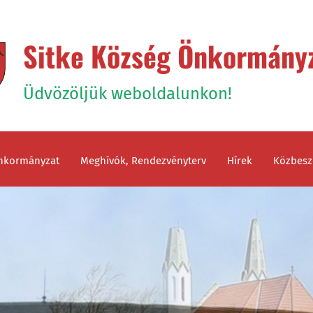
Sitke Község Önkormány
Üdvözöljük weboldalunkon!
nkormányzat
Meghívók, Rendezvényterv
Hírek
Közbesz