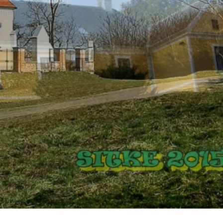
Gasztronómia
Szálláskalauz
Közérdekű Adatok
Önkormányzati
Rendelettár
Letölthető
Anyagok
Önkormányzati