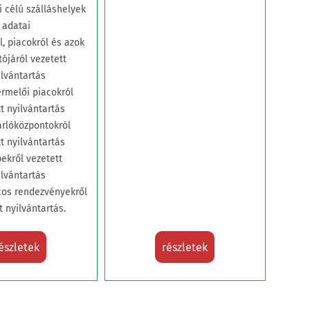
i célú szálláshelyek
adatai
l, piacokról és azok
tójáról vezetett
ilvántartás
ermelői piacokról
t nyilvántartás
rlóközpontokról
t nyilvántartás
pekről vezetett
ilvántartás
cos rendezvényekről
t nyilvántartás.
észletek
részletek