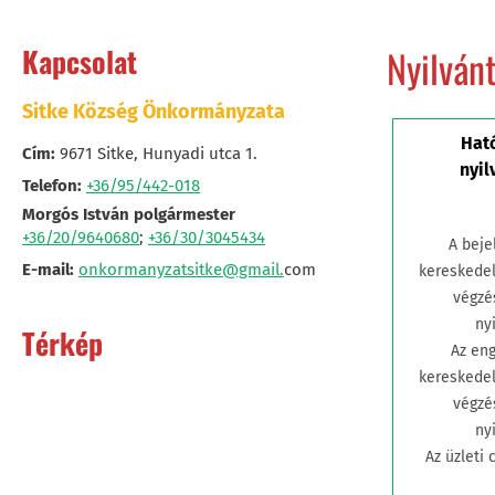
Kapcsolat
Nyilván
Sitke Község Önkormányzata
Hat
Cím:
9671 Sitke, Hunyadi utca 1.
nyil
Telefon:
+36/95/442-018
Morgós István polgármester
+36/20/9640680
;
+36/30/3045434
A beje
E-mail:
onkormanyzatsitke@gmail.
com
kereskede
végzé
ny
Térkép
Az en
kereskede
végzé
ny
Az üzleti 