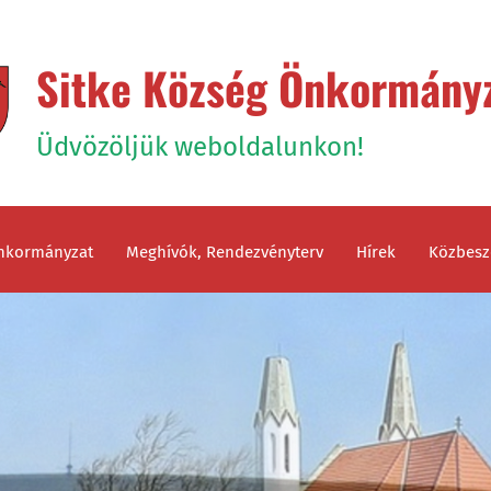
Sitke Község Önkormány
Üdvözöljük weboldalunkon!
nkormányzat
Meghívók, Rendezvényterv
Hírek
Közbesz