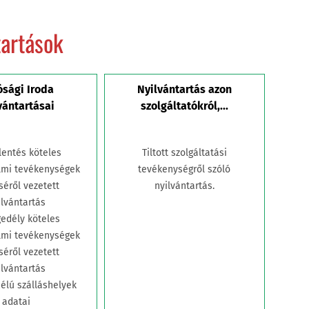
tartások
ósági Iroda
Nyilvántartás azon
vántartásai
szolgáltatókról,...
lentés köteles
Tiltott szolgáltatási
lmi tevékenységek
tevékenységről szóló
séről vezetett
nyilvántartás.
ilvántartás
gedély köteles
lmi tevékenységek
séről vezetett
ilvántartás
célú szálláshelyek
adatai