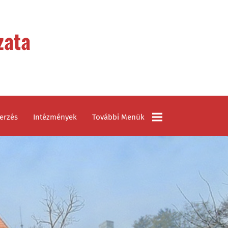
zata
erzés
Intézmények
További Menük
Civil Szervezetek
Látnivalók