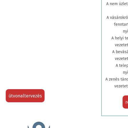
A nem üzlet
A vásárokró
fenntar
ny
A helyi t
vezetet
A bevásá
vezetet
A tele
ny
A zenés tán
vezetet
útvonaltervezés
r