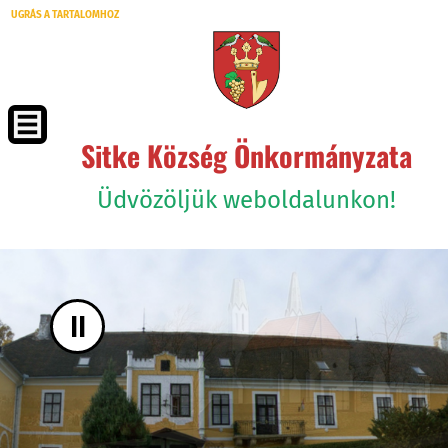
UGRÁS A TARTALOMHOZ
Sitke Község Önkormányzata
Üdvözöljük weboldalunkon!
II