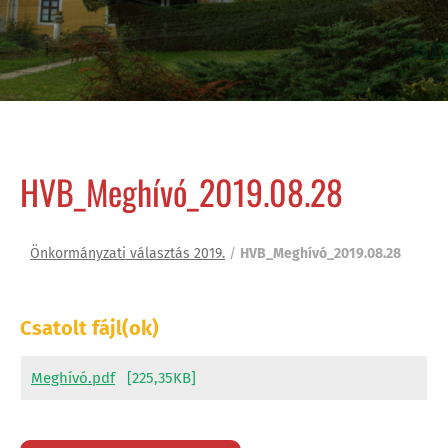
HVB_Meghívó_2019.08.28
Önkormányzati választás 2019.
/
HVB_Meghívó_2019.08.28
Csatolt fájl(ok)
Meghívó.pdf
[225,35KB]