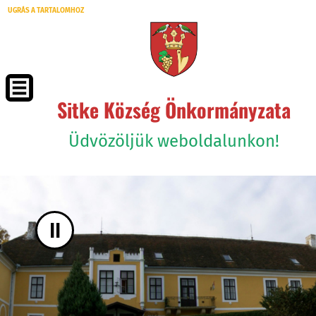
UGRÁS A TARTALOMHOZ
Sitke Község Önkormányzata
Üdvözöljük weboldalunkon!
II