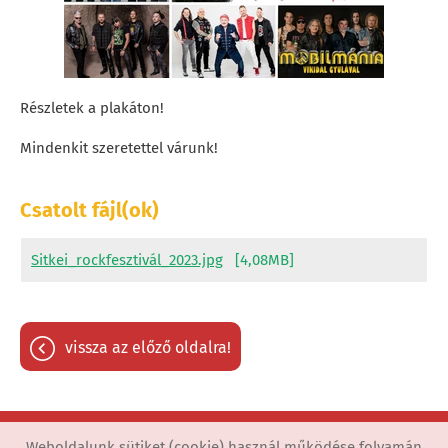
Részletek a plakáton!
Mindenkit szeretettel várunk!
Csatolt fájl(ok)
Sitkei_rockfesztivál_2023.jpg
[4,08MB]
vissza az előző oldalra!
Weboldalunk sütiket (cookie) használ működése folyamán