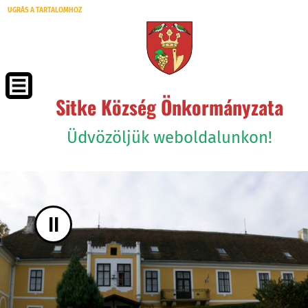
UGRÁS A TARTALOMHOZ
Sitke Község Önkormányzata
Üdvözöljük weboldalunkon!
II