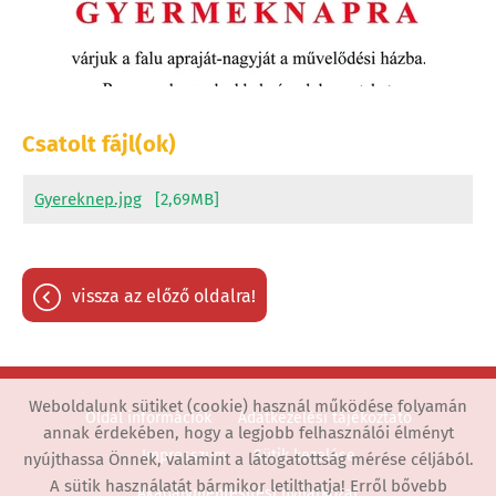
Csatolt fájl(ok)
Gyereknep.jpg
[2,69MB]
vissza az előző oldalra!
Weboldalunk sütiket (cookie) használ működése folyamán
Oldal információk
Adatkezelési tájékoztató
annak érdekében, hogy a legjobb felhasználói élményt
Impresszum
Sütik kezelése
nyújthassa Önnek, valamint a látogatottság mérése céljából.
A sütik használatát bármikor letilthatja! Erről bővebb
Akadálymentesítési nyilatkozat