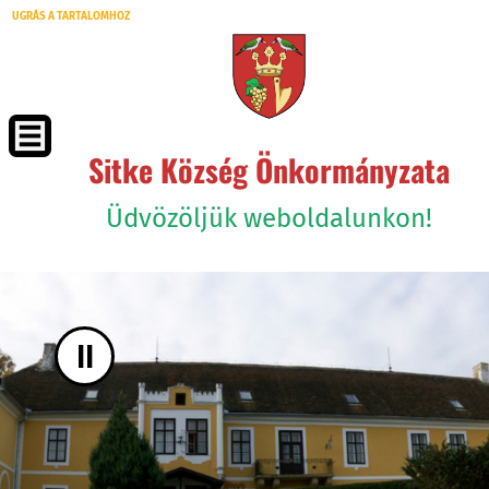
UGRÁS A TARTALOMHOZ
Sitke Község Önkormányzata
Üdvözöljük weboldalunkon!
II