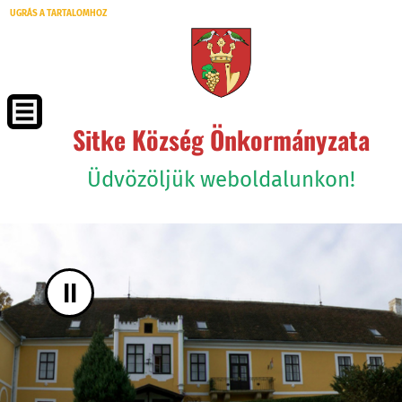
UGRÁS A TARTALOMHOZ
Sitke Község Önkormányzata
Üdvözöljük weboldalunkon!
II