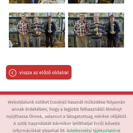
vissza az előző oldalra!
Weboldalunk sütiket (cookie) használ működése folyamán
Oldal információk
Adatkezelési tájékoztató
annak érdekében, hogy a legjobb felhasználói élményt
Impresszum
Sütik kezelése
nyújthassa Önnek, valamint a látogatottság mérése céljából.
A sütik használatát bármikor letilthatja! Erről bővebb
Akadálymentesítési nyilatkozat
információkat olvashat itt:
Adatkezelési tájékoztatónk