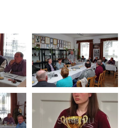
Választás 2019.
Fotók
Kitüntetettek,
Díjazottak
Nyilvántartások
Hasznos Linkek
Sitkei Hírek