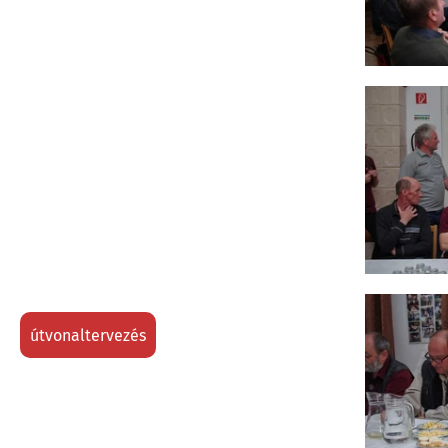
útvonaltervezés