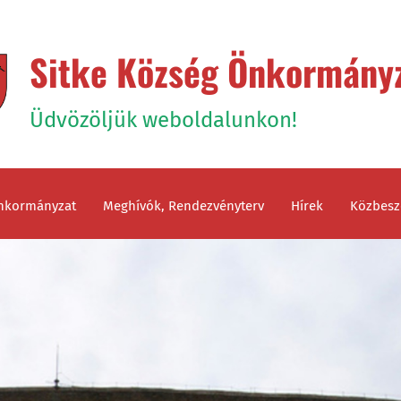
Sitke Község Önkormány
Üdvözöljük weboldalunkon!
nkormányzat
Meghívók, Rendezvényterv
Hírek
Közbesz