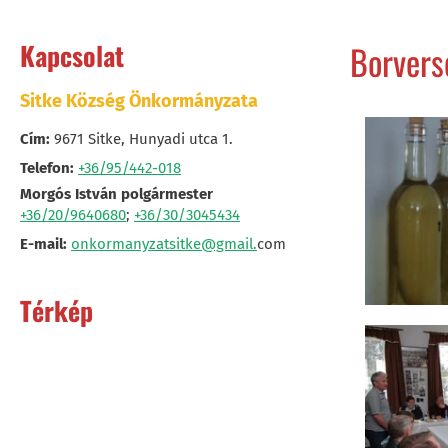
Kapcsolat
Borvers
Sitke Község Önkormányzata
Cím:
9671 Sitke, Hunyadi utca 1.
Telefon:
+36/95/442-018
Morgós István polgármester
+36/20/9640680
;
+36/30/3045434
E-mail:
onkormanyzatsitke@gmail.
com
Térkép