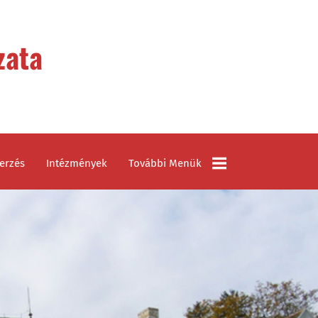
zata
erzés
Intézmények
További Menük
Civil Szervezetek
Látnivalók