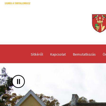
UGRÁS A TARTALOMHOZ
Sitkéről
Kapcsolat
Bemutatkozás
Ö
II