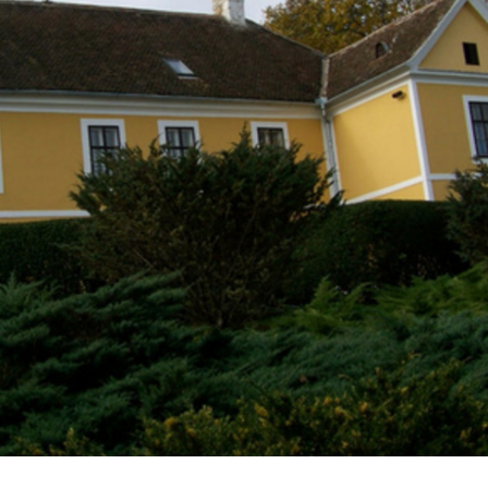
Gasztronómia
Szálláskalauz
Közérdekű Adatok
Önkormányzati
Rendelettár
Letölthető
Anyagok
Önkormányzati